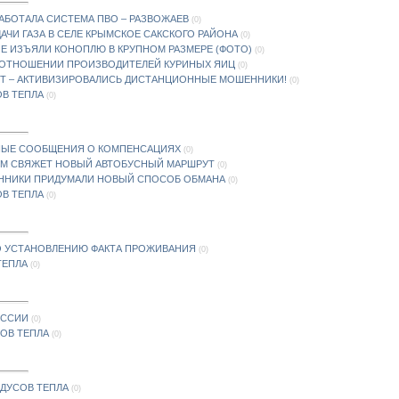
АБОТАЛА СИСТЕМА ПВО – РАЗВОЖАЕВ
(0)
ЧИ ГАЗА В СЕЛЕ КРЫМСКОЕ САКСКОГО РАЙОНА
(0)
Е ИЗЪЯЛИ КОНОПЛЮ В КРУПНОМ РАЗМЕРЕ (ФОТО)
(0)
В ОТНОШЕНИИ ПРОИЗВОДИТЕЛЕЙ КУРИНЫХ ЯИЦ
(0)
Т – АКТИВИЗИРОВАЛИСЬ ДИСТАНЦИОННЫЕ МОШЕННИКИ!
(0)
ОВ ТЕПЛА
(0)
НЫЕ СООБЩЕНИЯ О КОМПЕНСАЦИЯХ
(0)
КОМ СВЯЖЕТ НОВЫЙ АВТОБУСНЫЙ МАРШРУТ
(0)
ЕННИКИ ПРИДУМАЛИ НОВЫЙ СПОСОБ ОБМАНА
(0)
ОВ ТЕПЛА
(0)
ПО УСТАНОВЛЕНИЮ ФАКТА ПРОЖИВАНИЯ
(0)
ТЕПЛА
(0)
ОССИИ
(0)
СОВ ТЕПЛА
(0)
АДУСОВ ТЕПЛА
(0)