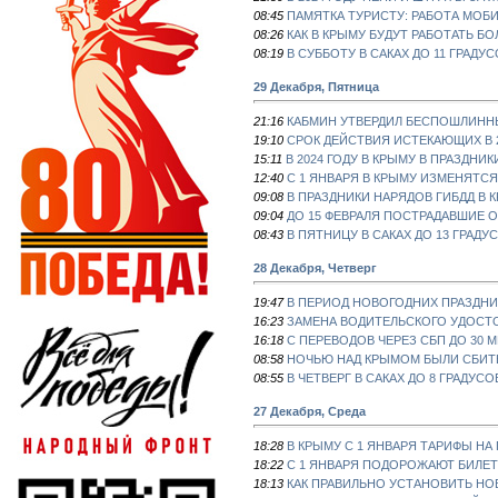
08:45
ПАМЯТКА ТУРИСТУ: РАБОТА МОБИ
08:26
КАК В КРЫМУ БУДУТ РАБОТАТЬ Б
08:19
В СУББОТУ В САКАХ ДО 11 ГРАДУ
29 Декабря, Пятница
21:16
КАБМИН УТВЕРДИЛ БЕСПОШЛИНН
19:10
СРОК ДЕЙСТВИЯ ИСТЕКАЮЩИХ В 2
15:11
В 2024 ГОДУ В КРЫМУ В ПРАЗДН
12:40
С 1 ЯНВАРЯ В КРЫМУ ИЗМЕНЯТС
09:08
В ПРАЗДНИКИ НАРЯДОВ ГИБДД В 
09:04
ДО 15 ФЕВРАЛЯ ПОСТРАДАВШИЕ 
08:43
В ПЯТНИЦУ В САКАХ ДО 13 ГРАДУ
28 Декабря, Четверг
19:47
В ПЕРИОД НОВОГОДНИХ ПРАЗДН
16:23
ЗАМЕНА ВОДИТЕЛЬСКОГО УДОСТО
16:18
С ПЕРЕВОДОВ ЧЕРЕЗ СБП ДО 30
08:58
НОЧЬЮ НАД КРЫМОМ БЫЛИ СБИТ
08:55
В ЧЕТВЕРГ В САКАХ ДО 8 ГРАДУСО
27 Декабря, Среда
18:28
В КРЫМУ С 1 ЯНВАРЯ ТАРИФЫ Н
18:22
С 1 ЯНВАРЯ ПОДОРОЖАЮТ БИЛЕТ
18:13
КАК ПРАВИЛЬНО УСТАНОВИТЬ НО