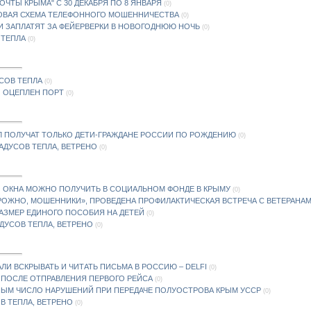
ЧТЫ КРЫМА" С 30 ДЕКАБРЯ ПО 8 ЯНВАРЯ
(0)
НОВАЯ СХЕМА ТЕЛЕФОННОГО МОШЕННИЧЕСТВА
(0)
 ЗАПЛАТЯТ ЗА ФЕЙЕРВЕРКИ В НОВОГОДНЮЮ НОЧЬ
(0)
 ТЕПЛА
(0)
УСОВ ТЕПЛА
(0)
И ОЦЕПЛЕН ПОРТ
(0)
Л ПОЛУЧАТ ТОЛЬКО ДЕТИ-ГРАЖДАНЕ РОССИИ ПО РОЖДЕНИЮ
(0)
РАДУСОВ ТЕПЛА, ВЕТРЕНО
(0)
О ОКНА МОЖНО ПОЛУЧИТЬ В СОЦИАЛЬНОМ ФОНДЕ В КРЫМУ
(0)
ОРОЖНО, МОШЕННИКИ», ПРОВЕДЕНА ПРОФИЛАКТИЧЕСКАЯ ВСТРЕЧА С ВЕТЕРАНАМ
 РАЗМЕР ЕДИНОГО ПОСОБИЯ НА ДЕТЕЙ
(0)
АДУСОВ ТЕПЛА, ВЕТРЕНО
(0)
ТАЛИ ВСКРЫВАТЬ И ЧИТАТЬ ПИСЬМА В РОССИЮ – DELFI
(0)
А ПОСЛЕ ОТПРАВЛЕНИЯ ПЕРВОГО РЕЙСА
(0)
НЫМ ЧИСЛО НАРУШЕНИЙ ПРИ ПЕРЕДАЧЕ ПОЛУОСТРОВА КРЫМ УССР
(0)
ОВ ТЕПЛА, ВЕТРЕНО
(0)