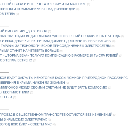
ЛЬНОЙ СВЯЗИ И ИНТЕРНЕТА В КРЫМУ И НА МАТЕРИКЕ
(0)
ОЛЬНИЦЫ И ПОЛИКЛИНИКИ В ПРАЗДНИЧНЫЕ ДНИ
(0)
СОВ ТЕПЛА
(0)
ЫЙ ИМПОРТ ЯИЦ ДО 30 ИЮНЯ
(0)
024-2025 ГОДАХ ВОДИТЕЛЬСКИХ УДОСТОВЕРЕНИЙ ПРОДЛИЛИ НА ТРИ ГОДА
(0)
ИКИ И ВЫХОДНЫЕ К ЭЛЕКТРИЧКАМ ДОБАВЯТ ДОПОЛНИТЕЛЬНЫЕ ВАГОНЫ
(0)
Я ТАРИФЫ ЗА ТЕХНОЛОГИЧЕСКОЕ ПРИСОЕДИНЕНИЕ К ЭЛЕКТРОСЕТЯМ
(0)
КРЫМУ СТАНЕТ НА ЧЕТВЕРТЬ БОЛЬШЕ
(0)
ОТ «ШТОРМА ВЕКА» ПОЛУЧАТ КОМПЕНСАЦИЮ В РАЗМЕРЕ 10 ТЫСЯЧ РУБЛЕЙ
(0)
СОВ ТЕПЛА, ВЕТРЕНО
(0)
ИКОВ БУДУТ ЗАКРЫТЫ НЕКОТОРЫЕ КАССЫ "ЮЖНОЙ ПРИГОРОДНОЙ ПАССАЖИРС
ВЕРЕНИЯ В КРЫМУ: НУЖЕН ЛИ ЭКЗАМЕН
(0)
 МИЛЛИОНОВ МЕЖДУ СВОИМИ СЧЕТАМИ НЕ БУДУТ БРАТЬ КОМИССИЮ
(0)
Ы БЕСПИЛОТНИКИ
(0)
В ТЕПЛА
(0)
А ПРОЕЗД В ОБЩЕСТВЕННОМ ТРАНСПОРТЕ ОСТАЮТСЯ БЕЗ ИЗМЕНЕНИЙ
(0)
Ы В КРЫМСКИХ ЭЛЕКТРИЧКАХ
(0)
ВОГОДНЮЮ ЁЛКУ – СОВЕТЫ МЧС
(0)