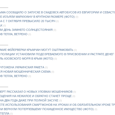
МА СООБЩИЛО О ЗАПУСКЕ В СКАДОВСК АВТОБУСОВ ИЗ ЕВПАТОРИИ И СЕВАС
Е ИЗЪЯЛИ МАРИХУАНУ В КРУПНОМ РАЗМЕРЕ (ФОТО)
(0)
А С 7 ОКТЯБРЯ ПРЕВЫСИЛО 20 ТЫСЯЧ
(0)
АХ
(0)
ИИ ДЕНЬ ЗИМНЕГО СОЛНЦЕСТОЯНИЯ
(0)
ОВ ТЕПЛА, ВЕТРЕНО
(0)
АКИЕ ФЕЙЕРВЕРКИ КРЫМЧАН МОГУТ ОШТРАФОВАТЬ
(0)
 ПОЛИЦИИ УСТАНОВИЛИ ПОДОЗРЕВАЕМОГО В ПРИСВОЕНИИ И РАСТРАТЕ ДЕНЕГ
Ь АЗОВСКОГО МОРЯ В КРЫМ (ФОТО)
(0)
)
ЧТОЖЕНА УКРАИНСКАЯ РАКЕТА
(0)
СЯ НОВАЯ МОШЕННИЧЕСКАЯ СХЕМА
(0)
ОВ ТЕПЛА, ВЕТРЕНО
(0)
ПЕРТ РАССКАЗАЛ О НОВЫХ УЛОВКАХ МОШЕННИКОВ
(0)
ЕЩЕНИЯ НА НЕЖИЛОЕ И ОБРАТНО СТАНЕТ ПРОЩЕ
(0)
НА ДВА ГОДА ДАЖЕ ПРИ ПОЛНОЙ ЗАСУХЕ
(0)
ЕТЕ ИСПОЛЬЗОВАНИЯ СМАРТФОНОВ НА УРОКАХ И ОБ ОБЯЗАТЕЛЬНОМ УРОКЕ ТР
ИКИ ВЕРНУЛИ ПОТЕРПЕВШЕМУ ПОХИЩЕННОЕ ИМУЩЕСТВО (ФОТО)
(0)
 ТЕПЛА
(0)