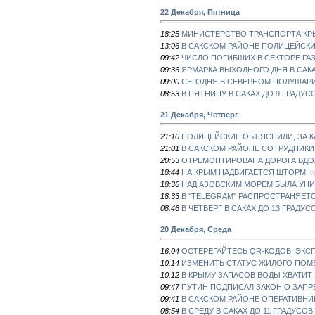
22 Декабря, Пятница
18:25
МИНИСТЕРСТВО ТРАНСПОРТА КРЫ
13:06
В САКСКОМ РАЙОНЕ ПОЛИЦЕЙСКИ
09:42
ЧИСЛО ПОГИБШИХ В СЕКТОРЕ ГАЗ
09:36
ЯРМАРКА ВЫХОДНОГО ДНЯ В САК
09:00
СЕГОДНЯ В СЕВЕРНОМ ПОЛУШАР
08:53
В ПЯТНИЦУ В САКАХ ДО 9 ГРАДУС
21 Декабря, Четверг
21:10
ПОЛИЦЕЙСКИЕ ОБЪЯСНИЛИ, ЗА К
21:01
В САКСКОМ РАЙОНЕ СОТРУДНИКИ
20:53
ОТРЕМОНТИРОВАНА ДОРОГА ВДОЛ
18:44
НА КРЫМ НАДВИГАЕТСЯ ШТОРМ
(0
18:36
НАД АЗОВСКИМ МОРЕМ БЫЛА УНИ
18:33
В "TELEGRAM" РАСПРОСТРАНЯЕТ
08:46
В ЧЕТВЕРГ В САКАХ ДО 13 ГРАДУС
20 Декабря, Среда
16:04
ОСТЕРЕГАЙТЕСЬ QR-КОДОВ: ЭКС
10:14
ИЗМЕНИТЬ СТАТУС ЖИЛОГО ПОМ
10:12
В КРЫМУ ЗАПАСОВ ВОДЫ ХВАТИТ 
09:47
ПУТИН ПОДПИСАЛ ЗАКОН О ЗАПР
09:41
В САКСКОМ РАЙОНЕ ОПЕРАТИВН
08:54
В СРЕДУ В САКАХ ДО 11 ГРАДУСОВ