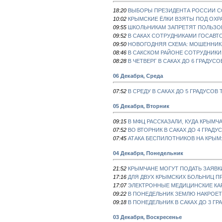
18:20
ВЫБОРЫ ПРЕЗИДЕНТА РОССИИ С
10:02
КРЫМСКИЕ ЁЛКИ ВЗЯТЫ ПОД ОХР
09:55
ШКОЛЬНИКАМ ЗАПРЕТЯТ ПОЛЬЗО
09:52
В САКАХ СОТРУДНИКАМИ ГОСАВТО
09:50
НОВОГОДНЯЯ СХЕМА: МОШЕННИКИ
08:46
В САКСКОМ РАЙОНЕ СОТРУДНИКИ
08:28
В ЧЕТВЕРГ В САКАХ ДО 6 ГРАДУСО
06 Декабря, Среда
07:52
В СРЕДУ В САКАХ ДО 5 ГРАДУСОВ
05 Декабря, Вторник
09:15
В МФЦ РАССКАЗАЛИ, КУДА КРЫМ
07:52
ВО ВТОРНИК В САКАХ ДО 4 ГРАДУ
07:45
АТАКА БЕСПИЛОТНИКОВ НА КРЫМ:
04 Декабря, Понедельник
21:52
КРЫМЧАНЕ МОГУТ ПОДАТЬ ЗАЯВК
17:16
ДЛЯ ДВУХ КРЫМСКИХ БОЛЬНИЦ П
17:07
ЭЛЕКТРОННЫЕ МЕДИЦИНСКИЕ КА
09:22
В ПОНЕДЕЛЬНИК ЗЕМЛЮ НАКРОЕТ
09:18
В ПОНЕДЕЛЬНИК В САКАХ ДО 3 ГР
03 Декабря, Воскресенье