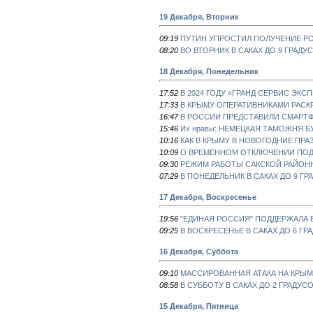
19 Декабря, Вторник
09:19
ПУТИН УПРОСТИЛ ПОЛУЧЕНИЕ Р
08:20
ВО ВТОРНИК В САКАХ ДО 9 ГРАДУ
18 Декабря, Понедельник
17:52
В 2024 ГОДУ «ГРАНД СЕРВИС ЭК
17:33
В КРЫМУ ОПЕРАТИВНИКАМИ РАСК
16:47
В РОССИИ ПРЕДСТАВИЛИ СМАРТ
15:46
Их нравы: НЕМЕЦКАЯ ТАМОЖНЯ 
10:16
КАК В КРЫМУ В НОВОГОДНИЕ ПР
10:09
О ВРЕМЕННОМ ОТКЛЮЧЕНИИ ПОДА
09:30
РЕЖИМ РАБОТЫ САКСКОЙ РАЙОН
07:29
В ПОНЕДЕЛЬНИК В САКАХ ДО 9 ГР
17 Декабря, Воскресенье
19:56
"ЕДИНАЯ РОССИЯ" ПОДДЕРЖАЛА
09:25
В ВОСКРЕСЕНЬЕ В САКАХ ДО 6 ГР
16 Декабря, Суббота
09:10
МАССИРОВАННАЯ АТАКА НА КРЫМ
08:58
В СУББОТУ В САКАХ ДО 2 ГРАДУС
15 Декабря, Пятница