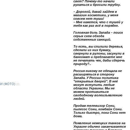
свет? Почему-то начали
ругаться и бросили трубку.
– Дорогой, давай зайдем в
магазин косметики, у меня
совсем нет туши!
– Мне кажется, что с тушей у
тебя как раз всё в порядке.
Головная боль Запада – поиск
серых схем обхода
собственных санкций.
То есть, вы спилили деревья,
сделали из них бумагу,
свернули в рулоны, засунули в
банкомат и предлагаете мне
не печатать чек, дабы сберечь
природу?..
Россия никому не обещала не
расширяться в сторону
Запада. У России политика
"открытых дверей". В неё
И (ФОТО)
(0)
могут вступить любые
области Украины. Мы не
можем противиться
свободному волеизъявлению
людей.
Продам телевизор Сони,
пылесос Сони, комбайн Сони.
Только быстро, пока Сони нет
дома.
Появление немецких танков на
Украине обычно заканчивается