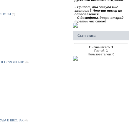
русскими танками в Берлине.
– Привет, ты откуда мне
звонишь? Что-то номер не
определяется.
ТОПОЛЯ
(0)
– С домофона, дверь открой –
третий час стою!
Статистика
Онлайн всего:
1
Гостей:
1
Пользователей:
0
 ПЕНСИОНЕРКИ
(0)
УДА В ШКОЛАХ
(0)