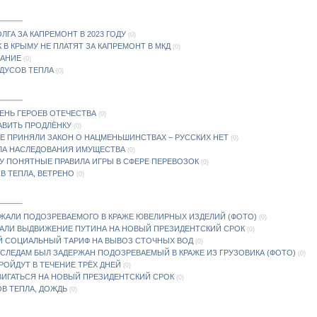
ЛГА ЗА КАПРЕМОНТ В 2023 ГОДУ
(0)
 В КРЫМУ НЕ ПЛАТЯТ ЗА КАПРЕМОНТ В МКД
(0)
САНИЕ
(0)
АДУСОВ ТЕПЛА
(0)
ЕНЬ ГЕРОЕВ ОТЕЧЕСТВА
(0)
АВИТЬ ПРОДЛЁНКУ
(0)
РАИНЕ ПРИНЯЛИ ЗАКОН О НАЦМЕНЬШИНСТВАХ – РУССКИХ НЕТ
(0)
ИЛА НАСЛЕДОВАНИЯ ИМУЩЕСТВА
(0)
МУ ПОНЯТНЫЕ ПРАВИЛА ИГРЫ В СФЕРЕ ПЕРЕВОЗОК
(0)
ОВ ТЕПЛА, ВЕТРЕНО
(0)
РЖАЛИ ПОДОЗРЕВАЕМОГО В КРАЖЕ ЮВЕЛИРНЫХ ИЗДЕЛИЙ (ФОТО)
(0)
АЛИ ВЫДВИЖЕНИЕ ПУТИНА НА НОВЫЙ ПРЕЗИДЕНТСКИЙ СРОК
(0)
Й СОЦИАЛЬНЫЙ ТАРИФ НА ВЫВОЗ СТОЧНЫХ ВОД
(0)
 СЛЕДАМ БЫЛ ЗАДЕРЖАН ПОДОЗРЕВАЕМЫЙ В КРАЖЕ ИЗ ГРУЗОВИКА (ФОТО)
(0)
ОЙДУТ В ТЕЧЕНИЕ ТРЁХ ДНЕЙ
(0)
ИГАТЬСЯ НА НОВЫЙ ПРЕЗИДЕНТСКИЙ СРОК
(0)
ОВ ТЕПЛА, ДОЖДЬ
(0)