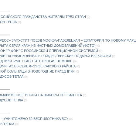
ОССИЙСКОГО ГРАЖДАНСТВА ЖИТЕЛЯМ ТРЁХ СТРАН
(0)
СОВ ТЕПЛА
(0)
СПРЕСС» ЗАПУСТИТ ПОЕЗД МОСКВА-ПАВЕЛЕЦКАЯ – ЕВПАТОРИЯ ПО НОВОМУ МАР
РЫТА СЕРИЯ КРАЖ ИЗ ЧАСТНЫХ ДОМОВЛАДЕНИЙ (ФОТО)
(0)
ФОН "Р-ФОН" С РОССИЙСКОЙ ОПЕРАЦИОННОЙ СИСТЕМОЙ
(0)
БУДЕТ КОНФИСКОВЫВАТЬ РОЖДЕСТВЕНСКИЕ ПОДАРКИ ИЗ РОССИИ
(0)
АЗДНИКИ БУДЕТ РАБОТАТЬ СКОРАЯ ПОМОЩЬ
(0)
ЧИ ГАЗА В СЕЛЕ ФРУНЗЕ САКСКОГО РАЙОНА
(0)
НОЙ БОЛЬНИЦЫ В НОВОГОДНИЕ ПРАЗДНИКИ
(0)
АДУСОВ ТЕПЛА
(0)
 ВЫДВИЖЕНИЕ ПУТИНА НА ВЫБОРЫ ПРЕЗИДЕНТА
(0)
АДУСОВ ТЕПЛА
(0)
 – УНИЧТОЖЕНО 32 БЕСПИЛОТНИКА ВСУ
(0)
ОВ ТЕПЛА
(0)