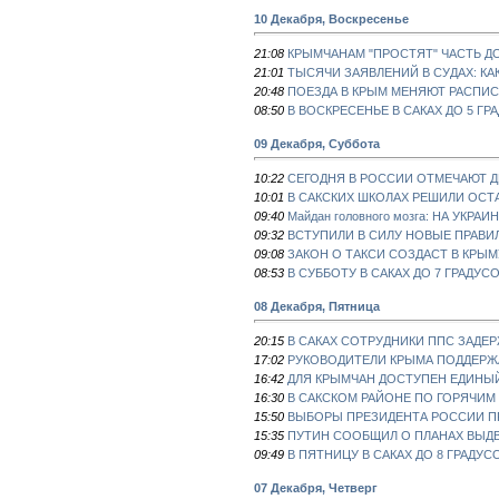
10 Декабря, Воскресенье
21:08
КРЫМЧАНАМ "ПРОСТЯТ" ЧАСТЬ ДО
21:01
ТЫСЯЧИ ЗАЯВЛЕНИЙ В СУДАХ: КАК
20:48
ПОЕЗДА В КРЫМ МЕНЯЮТ РАСПИ
08:50
В ВОСКРЕСЕНЬЕ В САКАХ ДО 5 ГР
09 Декабря, Суббота
10:22
СЕГОДНЯ В РОССИИ ОТМЕЧАЮТ Д
10:01
В САКСКИХ ШКОЛАХ РЕШИЛИ ОСТ
09:40
Майдан головного мозга: НА УК
09:32
ВСТУПИЛИ В СИЛУ НОВЫЕ ПРАВ
09:08
ЗАКОН О ТАКСИ СОЗДАСТ В КРЫ
08:53
В СУББОТУ В САКАХ ДО 7 ГРАДУС
08 Декабря, Пятница
20:15
В САКАХ СОТРУДНИКИ ППС ЗАДЕ
17:02
РУКОВОДИТЕЛИ КРЫМА ПОДДЕРЖ
16:42
ДЛЯ КРЫМЧАН ДОСТУПЕН ЕДИНЫ
16:30
В САКСКОМ РАЙОНЕ ПО ГОРЯЧИМ
15:50
ВЫБОРЫ ПРЕЗИДЕНТА РОССИИ ПР
15:35
ПУТИН СООБЩИЛ О ПЛАНАХ ВЫДВ
09:49
В ПЯТНИЦУ В САКАХ ДО 8 ГРАДУС
07 Декабря, Четверг