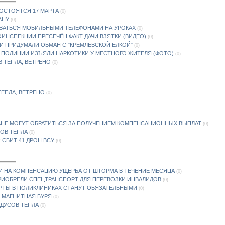
ОСТОЯТСЯ 17 МАРТА
(0)
АНУ
(0)
ВАТЬСЯ МОБИЛЬНЫМИ ТЕЛЕФОНАМИ НА УРОКАХ
(0)
ИНСПЕКЦИИ ПРЕСЕЧЁН ФАКТ ДАЧИ ВЗЯТКИ (ВИДЕО)
(0)
 ПРИДУМАЛИ ОБМАН С "КРЕМЛЁВСКОЙ ЕЛКОЙ"
(0)
 ПОЛИЦИИ ИЗЪЯЛИ НАРКОТИКИ У МЕСТНОГО ЖИТЕЛЯ (ФОТО)
(0)
В ТЕПЛА, ВЕТРЕНО
(0)
 ТЕПЛА, ВЕТРЕНО
(0)
ЧАНЕ МОГУТ ОБРАТИТЬСЯ ЗА ПОЛУЧЕНИЕМ КОМПЕНСАЦИОННЫХ ВЫПЛАТ
(0)
СОВ ТЕПЛА
(0)
 СБИТ 41 ДРОН ВСУ
(0)
И НА КОМПЕНСАЦИЮ УЩЕРБА ОТ ШТОРМА В ТЕЧЕНИЕ МЕСЯЦА
(0)
РИОБРЕЛИ СПЕЦТРАНСПОРТ ДЛЯ ПЕРЕВОЗКИ ИНВАЛИДОВ
(0)
РТЫ В ПОЛИКЛИНИКАХ СТАНУТ ОБЯЗАТЕЛЬНЫМИ
(0)
 МАГНИТНАЯ БУРЯ
(0)
АДУСОВ ТЕПЛА
(0)