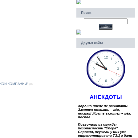
Поиск
Друзья сайта
КОЙ КОМПАНИИ"
(0)
АНЕКДОТЫ
Хорошо нигде не работать!
Захотел поспать – лёг,
поспал! Жрать захотел – лёг,
поспал.
Позвонили из службы
безопасности "Сбера".
Спросил, неужели у них уже
отремонтировали ТЭЦ и дали