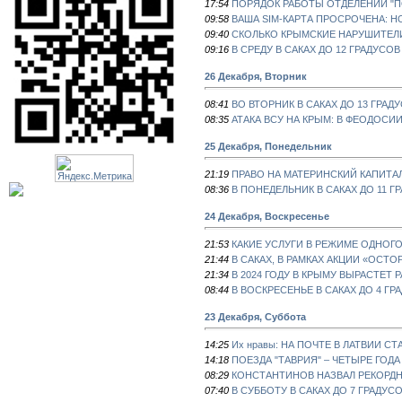
17:54
ПОРЯДОК РАБОТЫ ОТДЕЛЕНИЙ "ПО
09:58
ВАША SIM-КАРТА ПРОСРОЧЕНА: 
09:40
СКОЛЬКО КРЫМСКИЕ НАРУШИТЕЛИ
09:16
В СРЕДУ В САКАХ ДО 12 ГРАДУСОВ
26 Декабря, Вторник
08:41
ВО ВТОРНИК В САКАХ ДО 13 ГРАД
08:35
АТАКА ВСУ НА КРЫМ: В ФЕОДОСИ
25 Декабря, Понедельник
21:19
ПРАВО НА МАТЕРИНСКИЙ КАПИТА
08:36
В ПОНЕДЕЛЬНИК В САКАХ ДО 11 Г
24 Декабря, Воскресенье
21:53
КАКИЕ УСЛУГИ В РЕЖИМЕ ОДНОГ
21:44
В САКАХ, В РАМКАХ АКЦИИ «ОСТ
21:34
В 2024 ГОДУ В КРЫМУ ВЫРАСТЕТ
08:44
В ВОСКРЕСЕНЬЕ В САКАХ ДО 4 ГР
23 Декабря, Суббота
14:25
Их нравы: НА ПОЧТЕ В ЛАТВИИ С
14:18
ПОЕЗДА "ТАВРИЯ" – ЧЕТЫРЕ ГОД
08:29
КОНСТАНТИНОВ НАЗВАЛ РЕКОРД
07:40
В СУББОТУ В САКАХ ДО 7 ГРАДУС