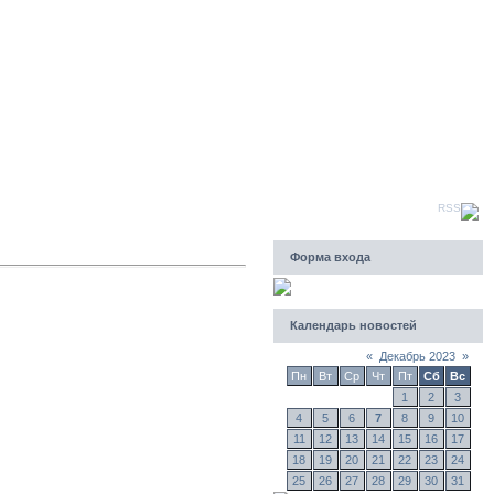
Пятница, 07.08.2026, 09:54
Приветствую Вас
Гость
|
RSS
Форма входа
Календарь новостей
«
Декабрь 2023
»
Пн
Вт
Ср
Чт
Пт
Сб
Вс
1
2
3
4
5
6
7
8
9
10
11
12
13
14
15
16
17
18
19
20
21
22
23
24
25
26
27
28
29
30
31